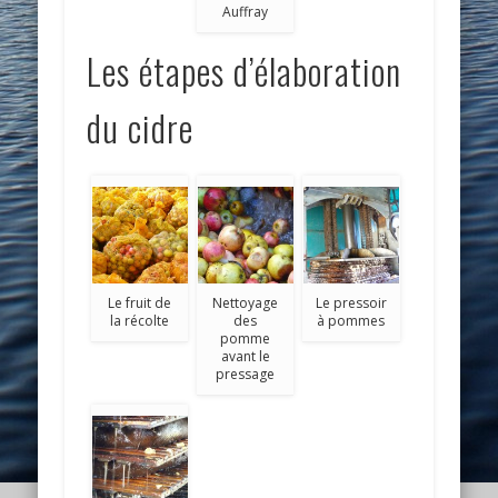
Auffray
Les étapes d’élaboration
du cidre
Le fruit de
Nettoyage
Le pressoir
la récolte
des
à pommes
pomme
avant le
pressage