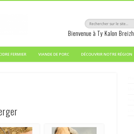
Ty Kalon Breizh
Bienvenue à Ty Kalon Breiz
Julien Videlo
Squiviec
22 530 MUR DE BRETAGNE
CIDRE FERMIER
VIANDE DE PORC
DÉCOUVRIR NOTRE RÉGION
06 88 67 28 24
Nous écrire
Pla
Men
Nou
erger
Loc