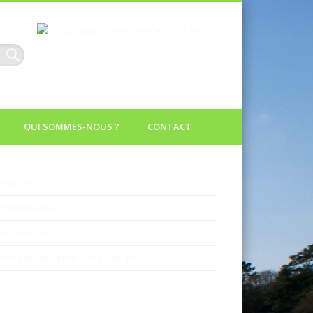
h
QUI SOMMES-NOUS ?
CONTACT
n du site
tions légales
s contacter
ation de gîte au lac de Guerlédan